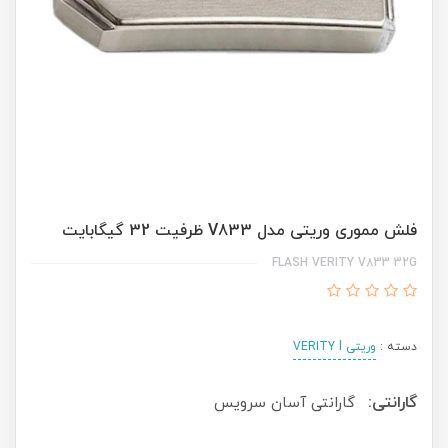
فلش مموری وریتی مدل V833 ظرفیت 32 گیگابایت
FLASH VERITY V833 32G
دسته :
وریتی VERITY l
گارانتی:
گارانتی آسان سرویس