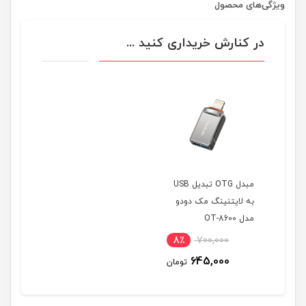
ویژگی‌های محصول
در کنارش خریداری کنید ...
مبدل OTG تبدیل USB
به لایتنینگ مک دودو
مدل OT-8600
8٪
700,000
645,000
تومان