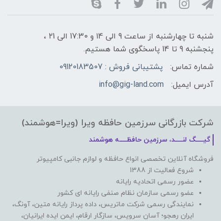
شنبه تا چهارشنبه از ساعت 9 الی ۱4 و 17:30 الی ۲1 ،
پنجشنبه 9 تا 14 پاسخگوی شما هستیم.
شماره تماس:
پشتیبانی فروش : 09120183507
آدرس ایمیل:
info@gig-land.com
شرکت بازرگانی سرزمین حافظه ویرا (ویرا=هوشمند)
گیـــــگ لنـــــد، سرزمین حافظـــــه هوشمند
فروشگاه آنلاین تخصصی انواع حافظه و لوازم جانبی کامپیوتر
شروع فعالیت از 1388
عضور رسمی اتحادیه رایانه
عضو رسمی سازمان نظام صنفی رایانه ای کشور
نمایندگی رسمی شرکت ماتریس، داده پرداز رایانه متین، آونگ،
ایران رهجو؛ آسان سرویس، سازگار ارقام، ایمن ایده ایرانیان،