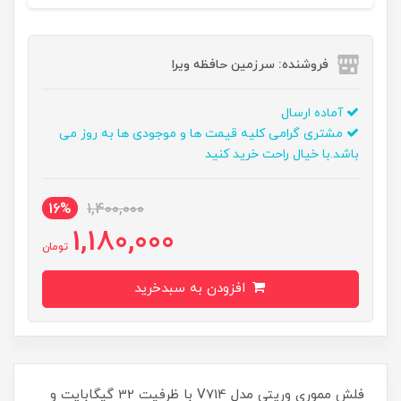
فروشنده: سرزمین حافظه ویرا
آماده ارسال
مشتری گرامی کلیه قیمت ها و موجودی ها به روز می
باشد.با خیال راحت خرید کنید
16%
1,400,000
1,180,000
تومان
افزودن به سبدخرید
فلش مموری وریتی مدل V714 با ظرفیت 32 گیگابایت و