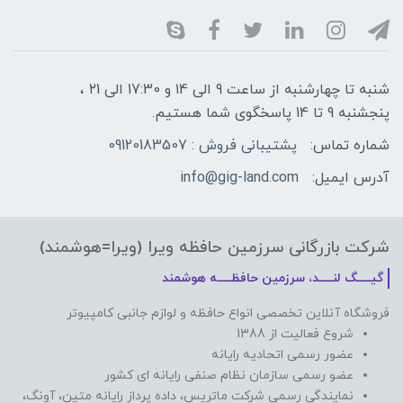
شنبه تا چهارشنبه از ساعت 9 الی ۱4 و 17:30 الی ۲1 ،
پنجشنبه 9 تا 14 پاسخگوی شما هستیم.
شماره تماس:
پشتیبانی فروش : 09120183507
آدرس ایمیل:
info@gig-land.com
شرکت بازرگانی سرزمین حافظه ویرا (ویرا=هوشمند)
گیـــــگ لنـــــد، سرزمین حافظـــــه هوشمند
فروشگاه آنلاین تخصصی انواع حافظه و لوازم جانبی کامپیوتر
شروع فعالیت از 1388
عضور رسمی اتحادیه رایانه
عضو رسمی سازمان نظام صنفی رایانه ای کشور
نمایندگی رسمی شرکت ماتریس، داده پرداز رایانه متین، آونگ،