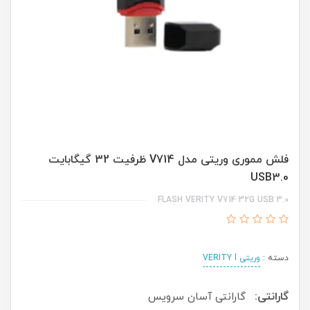
فلش مموری وریتی مدل V714 ظرفیت 32 گیگابایت
USB3.0
FLASH VERITY V714 32G USB 3.0
دسته :
وریتی VERITY l
گارانتی:
گارانتی آسان سرویس