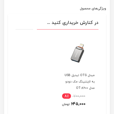
ویژگی‌های محصول
در کنارش خریداری کنید ...
مبدل OTG تبدیل USB
به لایتنینگ مک دودو
مدل OT-8600
8٪
700,000
645,000
تومان