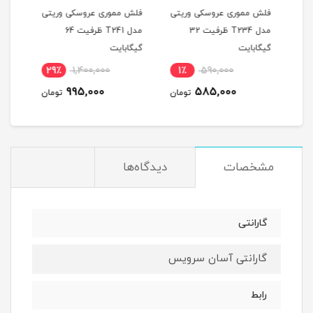
یتی
فلش مموری عروسکی وریتی
فلش مموری عروسکی وریتی
فلش 
مدل T234 ظرفیت 32
مدل T241 ظرفیت 64
گیگابایت
گیگابایت
گیگا
29٪
1,400,000
1٪
590,000
2
995,000
585,000
مان
تومان
تومان
مشخصات
دیدگاه‌ها
گارانتی
گارانتی آسان سرویس
رابط