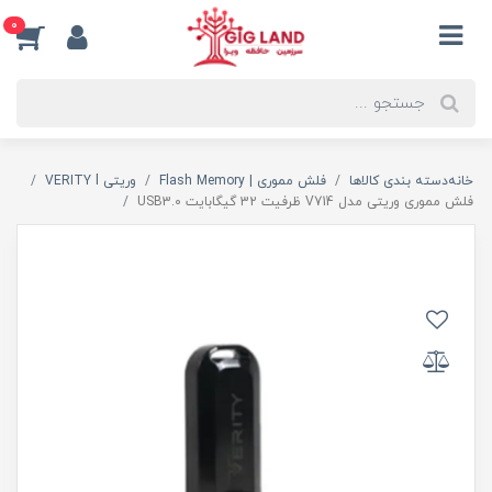
0
خانه
دسته بندی کالاها
فلش مموری | Flash Memory
وریتی VERITY l
فلش مموری وریتی مدل V714 ظرفیت 32 گیگابایت USB3.0