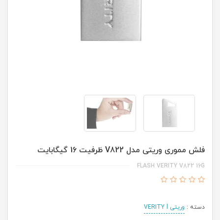
فلش مموری وریتی مدل V822 ظرفیت 16 گیگابایت
FLASH VERITY V822 16G
دسته :
وریتی VERITY l