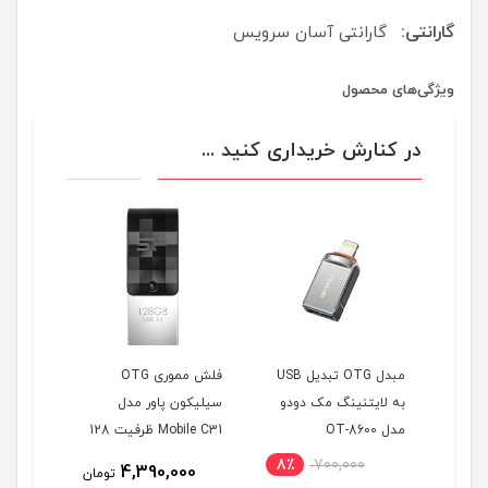
گارانتی:
گارانتی آسان سرویس
ویژگی‌های محصول
در کنارش خریداری کنید ...
 وای
مبدل OTG تبدیل USB
فلش مموری OTG
DUO LI
به لایتنینگ مک دودو
سیلیکون پاور مدل
Type-C OTG ظرفیت 64
مدل OT-8600
Mobile C31 ظرفیت 128
گیگابایت
8٪
700,000
4,390,000
تومان
تومان