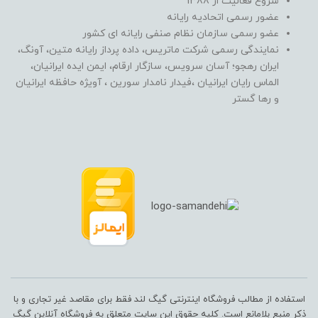
شروع فعالیت از 1388
عضور رسمی اتحادیه رایانه
عضو رسمی سازمان نظام صنفی رایانه ای کشور
نمایندگی رسمی شرکت ماتریس، داده پرداز رایانه متین، آونگ،
ایران رهجو؛ آسان سرویس، سازگار ارقام، ایمن ایده ایرانیان،
الماس رایان ایرانیان ،فیدار نامدار سورین ، آویژه حافظه ایرانیان
و رها گستر
استفاده از مطالب فروشگاه اینترنتی گیگ لند فقط برای مقاصد غیر تجاری و با
ذکر منبع بلامانع است. کلیه حقوق این سایت متعلق به فروشگاه آنلاین گیگ