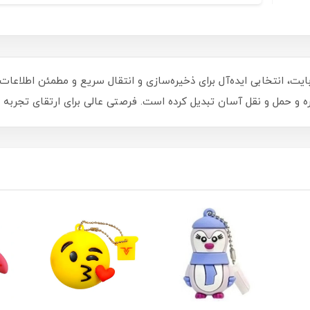
ری وریتی مدل V829 با ظرفیت 16 گیگابایت، انتخابی ایده‌آل برای ذخیره‌سازی و انتقال سریع 
ره و حمل و نقل آسان تبدیل کرده است. فرصتی عالی برای ارتقای تجربه 