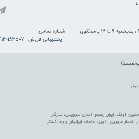
ا
شنبه تا چهارشنبه از ساعت 9 الی ۱4 و 17:30 الی ۲1 ، پنجشنبه 9 تا 14 پاسخگوی
شماره تماس:
پشتیبانی فروش : 09120183507
وشمند)
یوتر
متین، آونگ، ایران رهجو؛ آسان سرویس، سازگار
یدار نامدار سورین ، آویژه حافظه ایرانیان و رها گستر