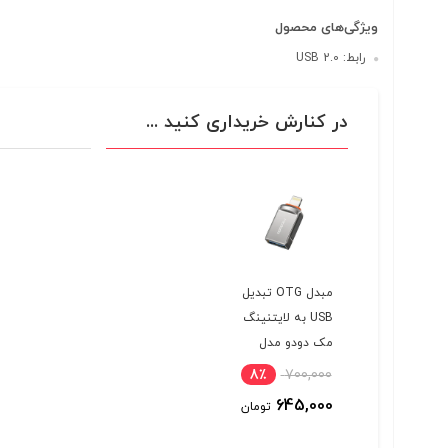
ویژگی‌های محصول
رابط: USB 2.0
در کنارش خریداری کنید ...
مبدل OTG تبدیل
USB به لایتنینگ
مک دودو مدل
OT-8600
8٪
700,000
645,000
تومان