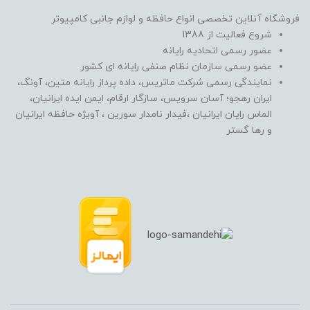
فروشگاه آنلاین تخصصی انواع حافظه و لوازم جانبی کامپیوتر
شروع فعالیت از 1388
عضور رسمی اتحادیه رایانه
عضو رسمی سازمان نظام صنفی رایانه ای کشور
نمایندگی رسمی شرکت ماتریس، داده پرداز رایانه متین، آونگ،
ایران رهجو؛ آسان سرویس، سازگار ارقام، ایمن ایده ایرانیان،
الماس رایان ایرانیان ،فیدار نامدار سورین ، آویژه حافظه ایرانیان
و رها گستر