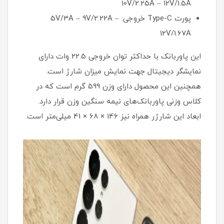
10V/2.25A – 12V/1.5A
پورت Type-C خروجی: 5V/3A – 9V/2.22A –
12V/1.67A
این پاوربانک با حداکثر توان خروجی 22.5 وات دارای
نمایشگر دیجیتال جهت نمایش میزان شارژ است.
همچنین این محصول دارای وزن 599 گرم است که در
کلاس وزنی پاوربانک‌های نیمه سنگین وزن قرار دارد.
ابعاد این شارژر همراه نیز 146 × 68 × 41 میلی‌متر است.