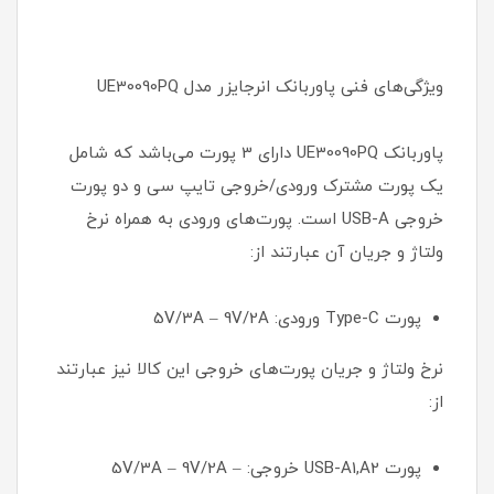
ویژگی‌های فنی پاوربانک انرجایزر مدل UE30090PQ
پاوربانک UE30090PQ دارای 3 پورت می‌باشد که شامل
یک پورت مشترک ورودی/خروجی تایپ سی و دو پورت
خروجی USB-A است. پورت‌های ورودی به همراه نرخ
ولتاژ و جریان آن عبارتند از:
پورت Type-C ورودی: 5V/3A – 9V/2A
نرخ ولتاژ و جریان پورت‌های خروجی این کالا نیز عبارتند
از:
پورت USB-A1,A2 خروجی: 5V/3A – 9V/2A –