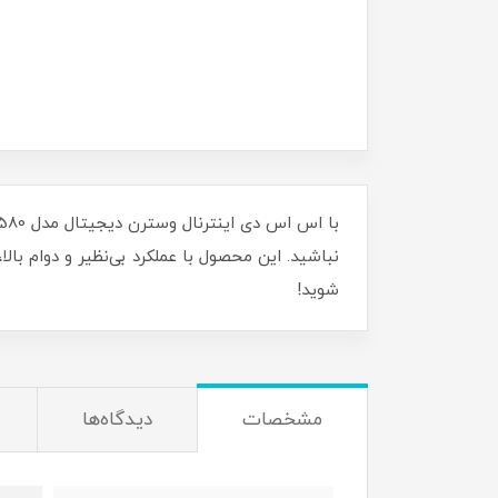
000
GREEN M.2
10,900,000
0
SATA ظرفیت
ظرفیت 1
13٪
240 گیگابایت
9,490,000
تومان
نباشید. این محصول با عملکرد بی‌نظیر و دوام بالا
شوید!
مشخصات
دیدگاه‌ها