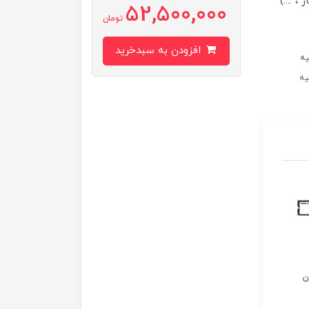
 ....)
52,500,000
تومان
افزودن به سبدخرید
ن