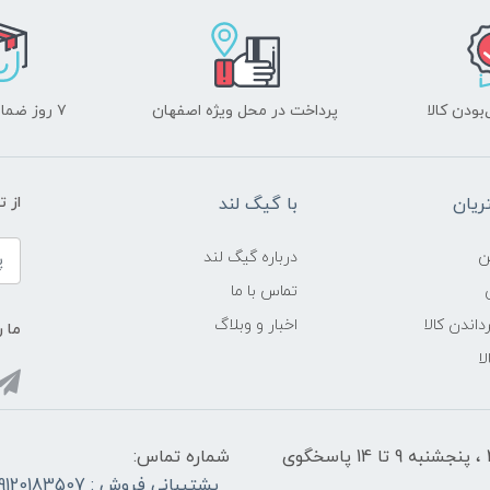
ودن کالا
پرداخت در محل ویژه اصفهان
۷ روز ضمانت بازگشت
یان
با گیگ لند
از 
ن
درباره گیگ لند
تماس با ما
داندن کالا
اخبار و وبلاگ
ما ر
ا
شنبه تا چهارشنبه از ساعت 9 الی ۱4 و 17:30 الی ۲1 ، پنجشنبه 9 تا 14 پاسخگوی
شماره تماس:
پشتیبانی فروش : 09120183507