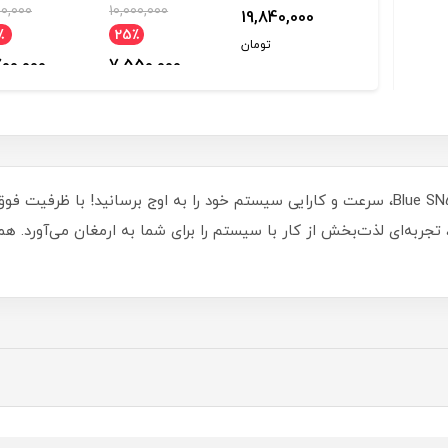
BLUE SN5
GREEN SN3000
BLUE ظرفیت
GREEN M.2
00,000
10,000,000
19,840,000
22,950,00
 ترابایت
ظرفیت 1 ترابایت
250 گیگابایت
SATA ظرفیت
٪
25٪
تومان
تومان
120 گیگابایت
00,000
7,550,000
تومان
تو
، تجربه‌ای لذت‌بخش از کار با سیستم را برای شما به ارمغان می‌آورد. هم