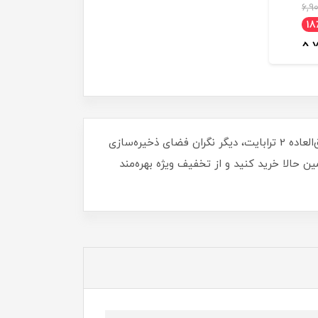
6,9
18
5,7
مان
با اس اس دی اینترنال وسترن دیجیتال مدل Blue SN580، سرعت و کارایی سیستم خود را به اوج برسانید! با ظرفیت فوق‌العاده 2 ترابایت، دیگر نگران فضای ذخیره‌سازی
ین حالا خرید کنید و از تخفیف ویژه بهره‌مند