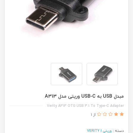
مبدل USB به USB-C وریتی مدل A313
Verity A313 OTG USB 3.1 To Type-C Adapter
از 1
وریتی VERITY I
دسته :