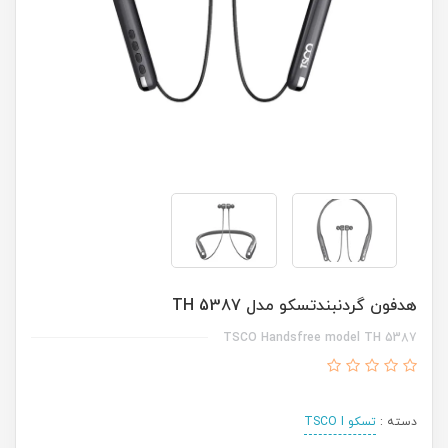
هدفون گردنبندتسکو مدل TH 5387
TSCO Handsfree model TH 5387
دسته :
تسکو TSCO I