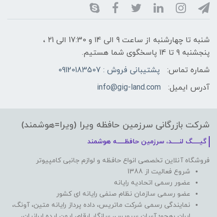
شنبه تا چهارشنبه از ساعت 9 الی ۱4 و 17:30 الی ۲1 ،
پنجشنبه 9 تا 14 پاسخگوی شما هستیم.
شماره تماس:
پشتیبانی فروش : 09120183507
آدرس ایمیل:
info@gig-land.com
شرکت بازرگانی سرزمین حافظه ویرا (ویرا=هوشمند)
گیـــــگ لنـــــد، سرزمین حافظـــــه هوشمند
فروشگاه آنلاین تخصصی انواع حافظه و لوازم جانبی کامپیوتر
شروع فعالیت از 1388
عضور رسمی اتحادیه رایانه
عضو رسمی سازمان نظام صنفی رایانه ای کشور
نمایندگی رسمی شرکت ماتریس، داده پرداز رایانه متین، آونگ،
ایران رهجو؛ آسان سرویس، سازگار ارقام، ایمن ایده ایرانیان،