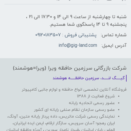
شنبه تا چهارشنبه از ساعت 9 الی ۱4 و 17:30 الی ۲1 ،
پنجشنبه 9 تا 14 پاسخگوی شما هستیم.
شماره تماس:
پشتیبانی فروش : 09120183507
آدرس ایمیل:
info@gig-land.com
شرکت بازرگانی سرزمین حافظه ویرا (ویرا=هوشمند)
گیـــــگ لنـــــد، سرزمین حافظـــــه هوشمند
فروشگاه آنلاین تخصصی انواع حافظه و لوازم جانبی کامپیوتر
شروع فعالیت از 1388
عضور رسمی اتحادیه رایانه
عضو رسمی سازمان نظام صنفی رایانه ای کشور
نمایندگی رسمی شرکت ماتریس، داده پرداز رایانه متین، آونگ،
ایران رهجو؛ آسان سرویس، سازگار ارقام، ایمن ایده ایرانیان،
الماس رایان ایرانیان ،فیدار نامدار سورین ، آویژه حافظه ایرانیان