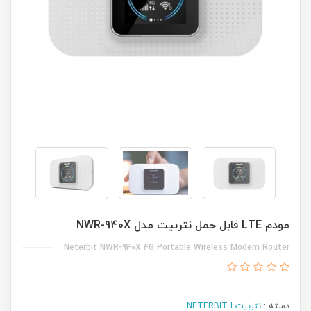
مودم LTE قابل حمل نتربیت مدل NWR-940X
Neterbit NWR-940X 4G Portable Wireless Modem Router
دسته :
نتربیت NETERBIT I