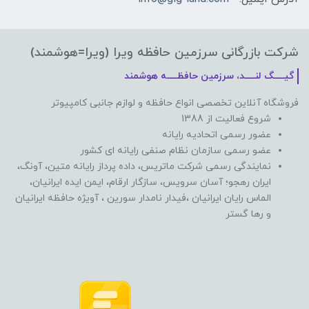
شرکت بازرگانی سرزمین حافظه ویرا (ویرا=هوشمند)
گیـــــگ لنـــــد، سرزمین حافظـــــه هوشمند
فروشگاه آنلاین تخصصی انواع حافظه و لوازم جانبی کامپیوتر
شروع فعالیت از 1388
عضور رسمی اتحادیه رایانه
عضو رسمی سازمان نظام صنفی رایانه ای کشور
نمایندگی رسمی شرکت ماتریس، داده پرداز رایانه متین، آونگ،
ایران رهجو؛ آسان سرویس، سازگار ارقام، ایمن ایده ایرانیان،
الماس رایان ایرانیان ،فیدار نامدار سورین ، آویژه حافظه ایرانیان
و رها گستر