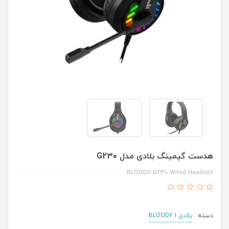
هدست گیمینگ بلادی مدل G230
BLOODY G230 Wired Headset
دسته :
بلادی BLOODY I