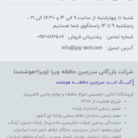
شنبه تا چهارشنبه از ساعت 9 الی ۱4 و 17:30 الی ۲1 ،
پنجشنبه 9 تا 14 پاسخگوی شما هستیم.
شماره تماس:
پشتیبانی فروش : 09120183507
آدرس ایمیل:
info@gig-land.com
شرکت بازرگانی سرزمین حافظه ویرا (ویرا=هوشمند)
گیـــــگ لنـــــد، سرزمین حافظـــــه هوشمند
فروشگاه آنلاین تخصصی انواع حافظه و لوازم جانبی کامپیوتر
شروع فعالیت از 1388
عضور رسمی اتحادیه رایانه
عضو رسمی سازمان نظام صنفی رایانه ای کشور
نمایندگی رسمی شرکت ماتریس، داده پرداز رایانه متین، آونگ،
ایران رهجو؛ آسان سرویس، سازگار ارقام، ایمن ایده ایرانیان،
الماس رایان ایرانیان ،فیدار نامدار سورین ، آویژه حافظه ایرانیان