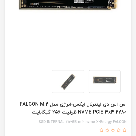
اس اس دی اینترنال ایکس-انرژی مدل FALCON M.2
NVME PCIE 3x4 2280 ظرفیت 256 گیگابایت
SSD INTERNAL 256GB m.2 nvme X-Energy FALCON