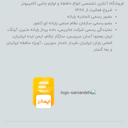
فروشگاه آنلاین تخصصی انواع حافظه و لوازم جانبی کامپیوتر
شروع فعالیت از 1388
عضور رسمی اتحادیه رایانه
عضو رسمی سازمان نظام صنفی رایانه ای کشور
نمایندگی رسمی شرکت ماتریس، داده پرداز رایانه متین، آونگ،
ایران رهجو؛ آسان سرویس، سازگار ارقام، ایمن ایده ایرانیان،
الماس رایان ایرانیان ،فیدار نامدار سورین ، آویژه حافظه ایرانیان
و رها گستر