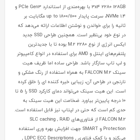
3x4 2280 128GB با بهره‌مندی از استاندارد PCIe Gen3 و
NVMe 1.4، سرعت پایدار 1800/1100 up to مگابایت بر
ثانیه را برای خواندن و نوشتن اطلاعات ارائه می‌دهد که
در نوع خود بی‌نظیر است. همچنین طراحی SSD جدید
ایکس انرژی از نوع M.2 2280 بوده تا با جدیدترین
پلتفرم‌های اینتل و AMD برای استفاده در انواع کامپیوتر
و لپ تاپ‌ سازگار باشد. طراحی ساده اما ظریف هیت
سینک FALCON M.2 به همراه استفاده از رنگ مشکی و
نارنجی در طراحی آن، زیبایی خیره کننده ای را خلق کرده
است. این هیت سینک می‌تواند دمای کارکرد SSD را 5 تا
10 درجه پایین‌تر بیاورد. ضخامت این هیت سینک به
حدی کم است که حتی در لپتاپ نیز قابل استفاده است.
FALCON M.2 از فناوری‌های SLC caching , RAID
Protection و SMART جهت افزایش بهره وری استفاده
می‌کند و با کمک فناوری , LDPC ECC Descriptions ,