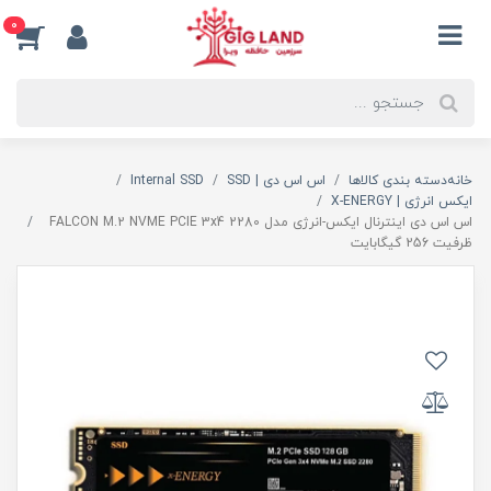
0
خانه
دسته بندی کالاها
اس اس دی | SSD
Internal SSD
ایکس انرژی | X-ENERGY
اس اس دی اینترنال ایکس-انرژی مدل FALCON M.2 NVME PCIE 3x4 2280
ظرفیت 256 گیگابایت