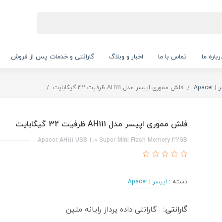
رباره ما
تماس با ما
اخبار و وبلاگ
گارانتی و خدمات پس از فروش
Apacer
فلش مموری اپیسر مدل AH111 ظرفیت 32 گیگابایت
فلش مموری اپیسر مدل AH111 ظرفیت 32 گیگابایت
Apacer AH111 USB 2.0 Super Mini Flash Memory 32GB
دسته :
اپیسر | Apacer
گارانتی:
گارانتی داده پرداز رایانه متین