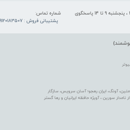
شنبه تا چهارشنبه از ساعت 9 الی ۱4 و 17:30 الی ۲1 ، پنجشنبه 9 تا 14 پاسخگوی
شماره تماس:
پشتیبانی فروش : 09120183507
وشمند)
یوتر
متین، آونگ، ایران رهجو؛ آسان سرویس، سازگار
یدار نامدار سورین ، آویژه حافظه ایرانیان و رها گستر