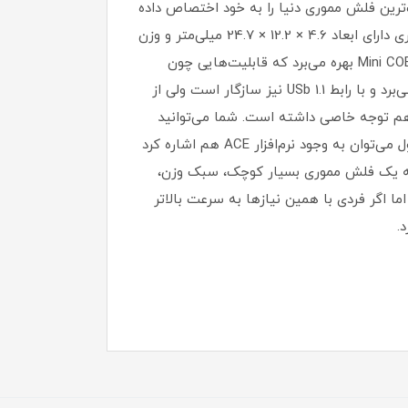
یب سنتی خود یعنی سیلیکون پاور T01، که آن‌هم عنوان کوچک‌ترین فلش مموری دنیا را به خود اختصاص داده
بود، کمی پیشی بگیرد. فلش مموری T01 دارای ابعاد 4.6 × 13.8 × 25 میلی‌متر و وزن 2.6 گرم است در حالی که فلش مموری دارای ابعاد 4.6 × 12.2 × 24.7 میلی‌متر و وزن
2.5 گرم است که خوب می‌توان گفت AH111 از T01 کمی کوچک‌تر و 0.1 گرم سبک‌تر است. فلش مموری AH111 از فن‌آوری Mini COB بهره می‌برد که قابلیت‌هایی چون
مقاوم بودن در برابر آب، ضربه و گردوغبار را برای آن به ارمغان آورده است. متأسفانه این محصول از رابط USB 2.0 بهره می‌برد و با رابط USb 1.1 نیز سازگار است ولی از
 زیست هم توجه خاصی داشته است. شما می‌توانید
بسته به نیاز خود، فلش مموری AH111 را در ظرفیت‌های 4 تا 32 گیگابایت انتخاب نمایید. از دیگر قابلیت‌های این محصول می‌توان به وجود نرم‌افزار ACE هم اشاره کرد
 درصد به شما می‌دهد. بنابراین می‌توان گفت که AH111 برای افرادی که به یک فلش مموری بسیار کوچک، سبک وزن،
ما اگر فردی با همین نیازها به سرعت بالاتر