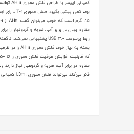
رابط پرسرعت USB 3.0 پشتیبا
مقاوم در برابر آب، ضربه و گردوغبار نیاز دارند
فکر می‌کند می‌تواند فلش مموری UD311 کمپانی ای دیتا را انتخاب نماید البته باید درنظر داشت که UD311 بدنه فلزی ندارد.