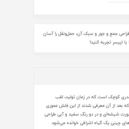
اطلاعات شماست. طراحی جمع و جور و سبک آن، حمل‌ونقل را آسان
با اپیسر تجربه کنید!
 قدری کوچک است که در زمان تولید، لقب
ک‌ترین فلش مموری دنیا را به خود اختصاص داده بود. البته اکنون (اواخر سال 93) فلش مموری‌های UD310 و UD311 که بعد از آن معرفی شدند از این فلش مموری
ن محصول که به صورت شیشه‌ای و در دو رنگ سفید و آبی طراحی
ر افسانه‌های چینی یک گیاه اشرافی خوانده می‌شود.