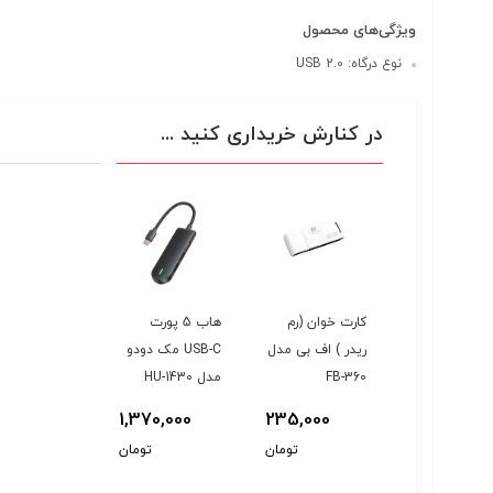
ویژگی‌های محصول
نوع درگاه: USB 2.0
در کنارش خریداری کنید ...
کارت خوان (رم
هاب 5 پورت
ریدر ) اف بی مدل
USB-C مک دودو
FB-360
مدل HU-1430
1,370,000
235,000
تومان
تومان