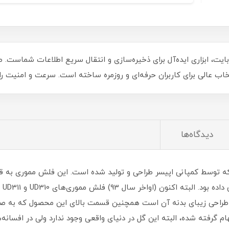
ری اپیسر مدل AH111 با ظرفیت 32 گیگابایت، ابزاری ایده‌آل برای ذخیره‌سازی و انتقال سریع 
تخاب عالی برای کاربران حرفه‌ای و روزمره ساخته است. سرعت و امنیت را 
دیدگاه‌ها
شد که توسط کمپانی اپیسر طراحی و تولید شده است. این فلش مموری به
کوچ
وچک‌تر هستند. دیگر ویژگی فلش مموری AH111 طراحی زیبای بدنه آن است همچنین قسمت بالای ای
ز گل رز آبی چینی الهام گرفته شده، البته این گل در دنیای واقعی وجود ندارد ولی د