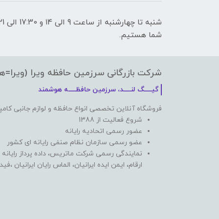
شما هستیم.
شرکت بازرگانی سرزمین حافظه ویرا (ویرا=ه
گیـــــگ لنـــــد، سرزمین حافظـــــه هوشمند
فروشگاه آنلاین تخصصی انواع حافظه و لوازم جانبی کامپ
شروع فعالیت از 1388
عضور رسمی اتحادیه رایانه
عضو رسمی سازمان نظام صنفی رایانه ای کشور
نمایندگی رسمی شرکت ماتریس، داده پرداز رایانه 
ارقام، ایمن ایده ایرانیان، الماس رایان ایرانیان ،ف