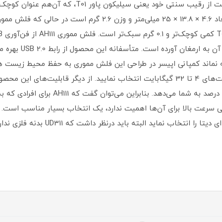
کمپانی اپیسر با طراحی فلش مموری AH111 توانست از رق
نی نمی‌کند. ناگفته نماند کمپانی اپیسر در طراحی این فلش مموری به حفظ محیط
که قابلیت افزایش ظرفیت فلش مموری را تا 50
 ولی سرعت بالا برای آن‌ها اهمیت ندارد، یک انتخاب بسیار مناسب است. ا