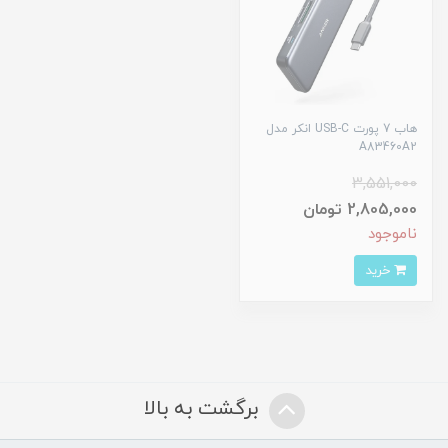
هاب 7 پورت USB-C انکر مدل
A83460A2
3,551,000
2,805,000 تومان
ناموجود
خرید
برگشت به بالا