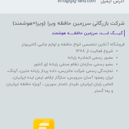
آدرس ایمیل:
info@gig-land.com
شرکت بازرگانی سرزمین حافظه ویرا (ویرا=هوشمند)
گیـــــگ لنـــــد، سرزمین حافظـــــه هوشمند
فروشگاه آنلاین تخصصی انواع حافظه و لوازم جانبی کامپیوتر
شروع فعالیت از 1388
عضور رسمی اتحادیه رایانه
عضو رسمی سازمان نظام صنفی رایانه ای کشور
نمایندگی رسمی شرکت ماتریس، داده پرداز رایانه متین، آونگ،
ایران رهجو؛ آسان سرویس، سازگار ارقام، ایمن ایده ایرانیان،
الماس رایان ایرانیان ،فیدار نامدار سورین ، آویژه حافظه ایرانیان
و رها گستر