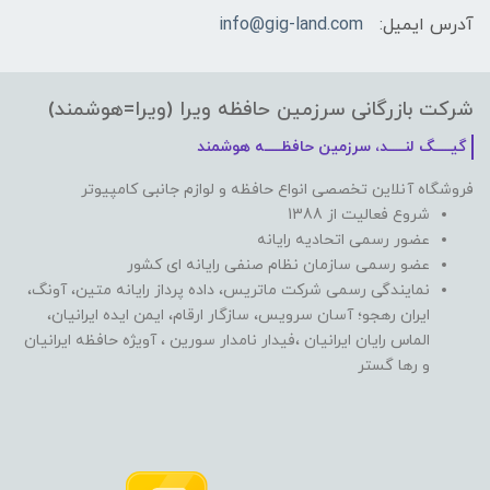
آدرس ایمیل:
info@gig-land.com
شرکت بازرگانی سرزمین حافظه ویرا (ویرا=هوشمند)
گیـــــگ لنـــــد، سرزمین حافظـــــه هوشمند
فروشگاه آنلاین تخصصی انواع حافظه و لوازم جانبی کامپیوتر
شروع فعالیت از 1388
عضور رسمی اتحادیه رایانه
عضو رسمی سازمان نظام صنفی رایانه ای کشور
نمایندگی رسمی شرکت ماتریس، داده پرداز رایانه متین، آونگ،
ایران رهجو؛ آسان سرویس، سازگار ارقام، ایمن ایده ایرانیان،
الماس رایان ایرانیان ،فیدار نامدار سورین ، آویژه حافظه ایرانیان
و رها گستر