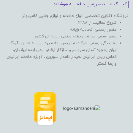
گیـــــگ لنـــــد، سرزمین حافظـــــه هوشمند
فروشگاه آنلاین تخصصی انواع حافظه و لوازم جانبی کامپیوتر
شروع فعالیت از 1388
عضور رسمی اتحادیه رایانه
عضو رسمی سازمان نظام صنفی رایانه ای کشور
نمایندگی رسمی شرکت ماتریس، داده پرداز رایانه متین، آونگ،
ایران رهجو؛ آسان سرویس، سازگار ارقام، ایمن ایده ایرانیان،
الماس رایان ایرانیان ،فیدار نامدار سورین ، آویژه حافظه ایرانیان
و رها گستر