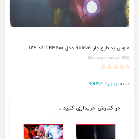
ماوس پد طرح دار Rolevel مدل TB3500 کد 124
Mouse pad rolevel BOX
دسته :
رولول ROLEVEL I
در کنارش خریداری کنید ...