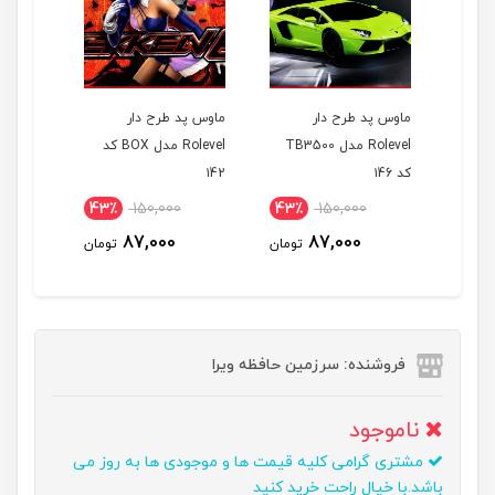
ماوس پد طرح دار
ماوس پد طرح دار
ماوس پد
Rolevel مدل BOX کد
Rolevel مدل TB3500
Rolevel مدل BOX کد
کد ۱46
۱42
۱40
43٪
150,000
43٪
150,000
43٪
87,000
87,000
تومان
تومان
تومان
فروشنده: سرزمین حافظه ویرا
ناموجود
مشتری گرامی کلیه قیمت ها و موجودی ها به روز می
باشد.با خیال راحت خرید کنید