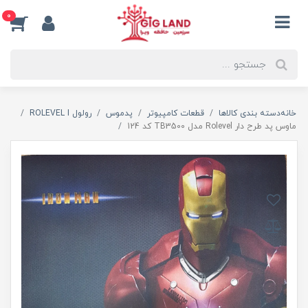
0
خانه
دسته بندی کالاها
قطعات کامپیوتر
پدموس
رولول ROLEVEL I
ماوس پد طرح دار Rolevel مدل TB3500 کد 124