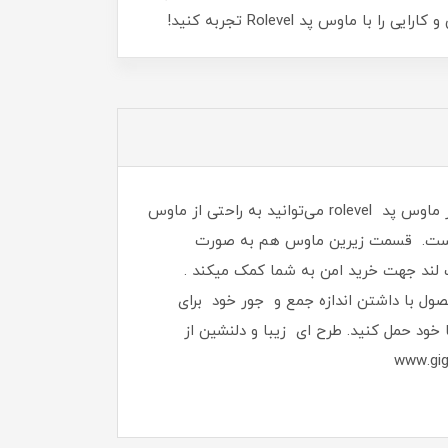
وس پد Rolevel تجربه کنید!
از اینکه سایت (www.gig-land.com) را جهت خرید و یا بررسی تخصصی انتخاب کردید کمال تشکر را داریم.با استفاده از ماوس‌ پد rolevel می‌توانید به‌ راحتی از ماوس
ه است. قسمت زیرین ماوس هم به صورت
لند جهت خرید امن به شما کمک میکند .
شکل ظاهری ماوس پد rolevel مستطیلی است. این محصول با داشتن اندازه جمع ‌و جور خود برای
ود حمل کنید. طرح ای زیبا و دلنشین از