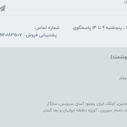
ا
شنبه تا چهارشنبه از ساعت 9 الی ۱4 و 17:30 الی ۲1 ، پنجشنبه 9 تا 14 پاسخگوی
شماره تماس:
پشتیبانی فروش : 09120183507
وشمند)
یوتر
متین، آونگ، ایران رهجو؛ آسان سرویس، سازگار
یدار نامدار سورین ، آویژه حافظه ایرانیان و رها گستر