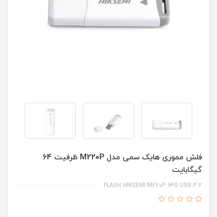
فلش مموری هایک سمی مدل M220P ظرفیت 64
گیگابایت
FLASH HIKSEMI M220P 64G USB 3.2