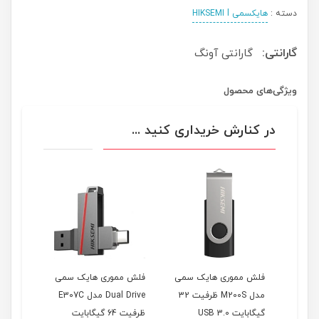
دسته :
هایکسمی HIKSEMI l
گارانتی:
گارانتی آونگ
ویژگی‌های محصول
در کنارش خریداری کنید ...
فلش مموری هایک سمی
فلش مموری هایک سمی
فلش مموری ه
مدل M200S ظرفیت 32
Dual Drive مدل E307C
گیگابایت USB 3.0
ظرفیت 64 گیگابایت
گیگابایت USB3.2