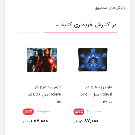
ویژگی‌های محصول
در کنارش خریداری کنید ...
ماوس پد طرح دار
ماوس پد طرح دار
ماوس پد طرح د
Rolevel مدل TB3500
Rolevel مدل BOX کد
el
کد 116
115
کد 114
00,000
57٪
200,000
57٪
200,000
,000
87,000
87,000
تومان
تومان