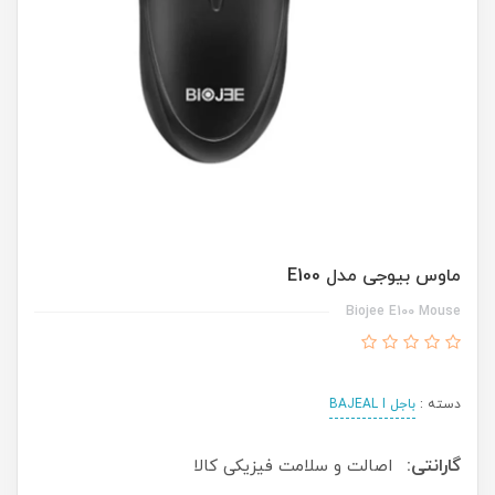
ماوس بیوجی مدل E100
Biojee E100 Mouse
دسته :
باجل BAJEAL I
گارانتی:
اصالت و سلامت فیزیکی کالا