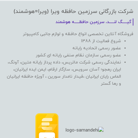
شرکت بازرگانی سرزمین حافظه ویرا (ویرا=هوشمند)
گیـــــگ لنـــــد، سرزمین حافظـــــه هوشمند
فروشگاه آنلاین تخصصی انواع حافظه و لوازم جانبی کامپیوتر
شروع فعالیت از 1388
عضور رسمی اتحادیه رایانه
عضو رسمی سازمان نظام صنفی رایانه ای کشور
نمایندگی رسمی شرکت ماتریس، داده پرداز رایانه متین، آونگ،
ایران رهجو؛ آسان سرویس، سازگار ارقام، ایمن ایده ایرانیان،
الماس رایان ایرانیان ،فیدار نامدار سورین ، آویژه حافظه ایرانیان
و رها گستر