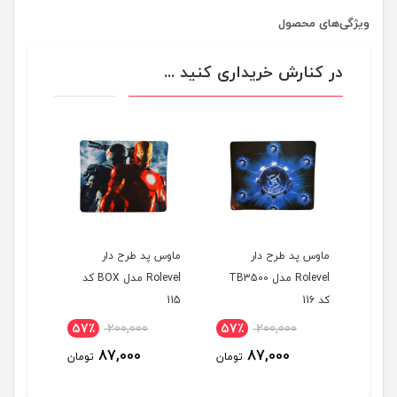
ویژگی‌های محصول
در کنارش خریداری کنید ...
ماوس پد طرح دار
ماوس پد طرح دار
ماوس پد
ل TB3500
Rolevel مدل TB3500
Rolevel مدل BOX کد
کد 116
115
کد 114
57٪
200,000
57٪
200,000
57٪
87,000
87,000
تومان
تومان
تومان