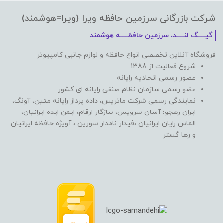
شرکت بازرگانی سرزمین حافظه ویرا (ویرا=هوشمند)
گیـــــگ لنـــــد، سرزمین حافظـــــه هوشمند
فروشگاه آنلاین تخصصی انواع حافظه و لوازم جانبی کامپیوتر
شروع فعالیت از 1388
عضور رسمی اتحادیه رایانه
عضو رسمی سازمان نظام صنفی رایانه ای کشور
نمایندگی رسمی شرکت ماتریس، داده پرداز رایانه متین، آونگ،
ایران رهجو؛ آسان سرویس، سازگار ارقام، ایمن ایده ایرانیان،
الماس رایان ایرانیان ،فیدار نامدار سورین ، آویژه حافظه ایرانیان
و رها گستر