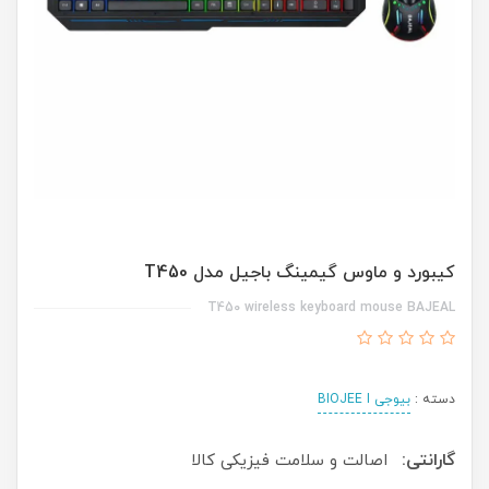
کیبورد و ماوس گیمینگ باجیل مدل T450
T450 wireless keyboard mouse BAJEAL
دسته :
بیوجی BIOJEE I
گارانتی:
اصالت و سلامت فیزیکی کالا