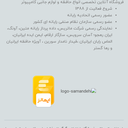
فروشگاه آنلاین تخصصی انواع حافظه و لوازم جانبی کامپیوتر
شروع فعالیت از 1388
عضور رسمی اتحادیه رایانه
عضو رسمی سازمان نظام صنفی رایانه ای کشور
نمایندگی رسمی شرکت ماتریس، داده پرداز رایانه متین، آونگ،
ایران رهجو؛ آسان سرویس، سازگار ارقام، ایمن ایده ایرانیان،
الماس رایان ایرانیان ،فیدار نامدار سورین ، آویژه حافظه ایرانیان
و رها گستر