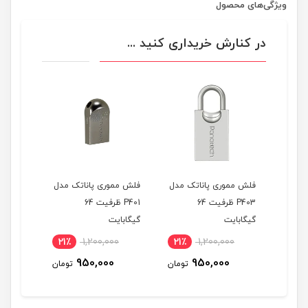
ویژگی‌های محصول
در کنارش خریداری کنید ...
فلش مموری پاناتک مدل
P409 ظرفیت 16
گیگابایت
اناتک مدل
فلش مموری پاناتک مدل
فل
P403 ظرفیت 64
P401 ظرفیت 64
690,000
19٪
گیگابایت
گی
565,000
تومان
21٪
1,200,000
21٪
1,2
950,000
950
تومان
تومان