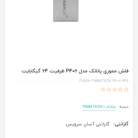
فلش مموری پاناتک مدل P406 ظرفیت 64 گیگابایت
FLASH PANATECH P406 64G
دسته :
پاناتک PANATECH I
گارانتی:
گارانتی آسان سرویس