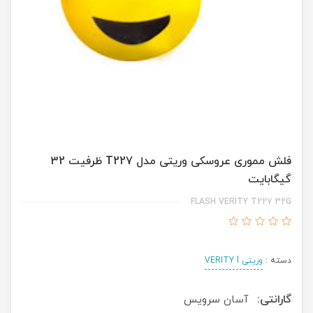
فلش مموری عروسکی وریتی مدل T227 ظرفیت 32
گیگابایت
FLASH VERITY T227 32G
دسته :
وریتی VERITY l
گارانتی:
آسان سرویس