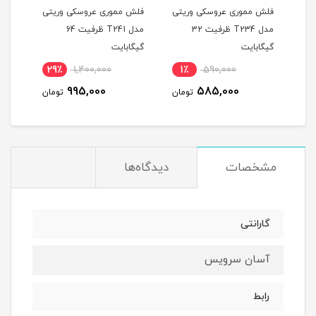
یتی
فلش مموری عروسکی وریتی
فلش مموری عروسکی وریتی
فلش 
مدل T234 ظرفیت 32
مدل T241 ظرفیت 64
گیگابایت
گیگابایت
گیگا
29٪
1,400,000
1٪
590,000
2
995,000
585,000
مان
تومان
تومان
مشخصات
دیدگاه‌ها
گارانتی
آسان سرویس
رابط