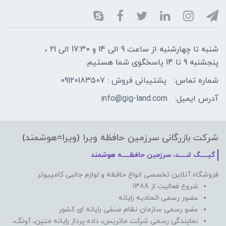
شنبه تا چهارشنبه از ساعت 9 الی ۱4 و 17:30 الی ۲1 ،
پنجشنبه 9 تا 14 پاسخگوی شما هستیم.
شماره تماس:
پشتیبانی فروش : 09120183507
آدرس ایمیل:
info@gig-land.com
شرکت بازرگانی سرزمین حافظه ویرا (ویرا=هوشمند)
گیـــــگ لنـــــد، سرزمین حافظـــــه هوشمند
فروشگاه آنلاین تخصصی انواع حافظه و لوازم جانبی کامپیوتر
شروع فعالیت از 1388
عضور رسمی اتحادیه رایانه
عضو رسمی سازمان نظام صنفی رایانه ای کشور
نمایندگی رسمی شرکت ماتریس، داده پرداز رایانه متین، آونگ،